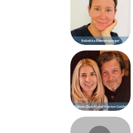
Rebekka Riemensperger
Fabian Duschl und Marion Geidel