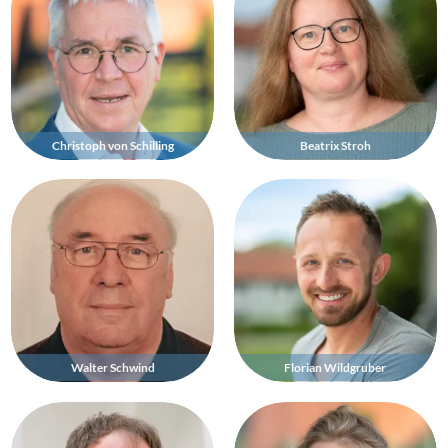
Christoph von Schilling
Beatrix Stroh
Walter Schwind
Florian Wildgruber