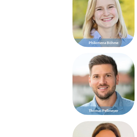
Philomena Böhme
Thomas Pellmeyer