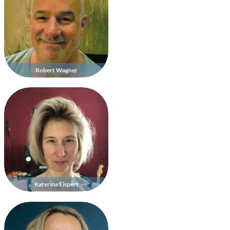
Robert Wagner
Katerina Eispert