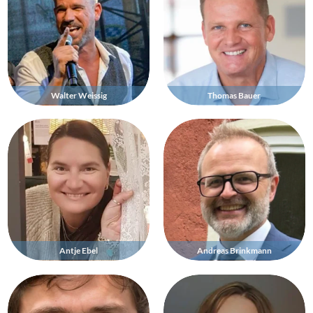
Walter Weissig
Thomas Bauer
Antje Ebel
Andreas Brinkmann