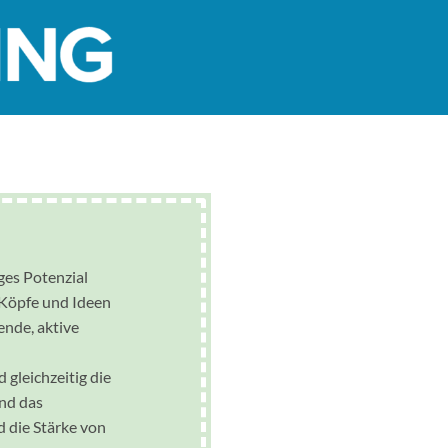
iges Potenzial
Köpfe und Ideen
ende, aktive
gleichzeitig die
ind das
 die Stärke von