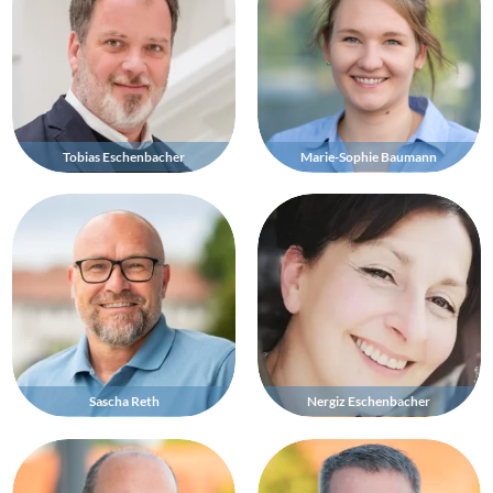
Tobias Eschenbacher
Marie-Sophie Baumann
Sascha Reth
Nergiz Eschenbacher