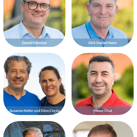
Daniel Münster
Dirk Daniel Mann
Susanne Kiefer und Dino Corda
Mesut Ünal